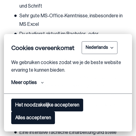
und Schrift
Sehr gute MS‑Office‑Kenntnisse, insbesondere in
MS Excel
Du studierst aktuell im Bachelor- oder
Masterstudium an einer renommierten Hochschule,
Cookies overeenkomst
Nederlands
vorzugsweise mit Schwerpunkt Finance,
Accounting, Betriebswirtschaft oder einem
We gebruiken cookies zodat we je de beste website 
vergleichbaren Studiengang
ervaring te kunnen bieden.
Erste Praktika oder relevante Berufserfahrung im
Meer opties
Bereich Valuation oder Finance (z. B. Audit,
Accounting, M&A oder Controlling) sind von Vorteil
Du bist für einen Zeitraum von mindestens drei
Het noodzakelijke accepteren
Monaten verfügbar
Alles accepteren
Was wir dir bieten
Eine intensive fachliche Einarbeitung und steile