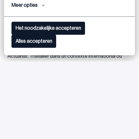
Meer opties
Vous êtes doté(e) d’un fort esprit d’équipe, de rigueur et
d’analyse mais aussi de communication.
Vous avez un excellent sens business, un sens avisé du
Het noodzakelijke accepteren
conseil et de l’écoute des clients, une fibre
entrepreneuriale ; vous souhaitez ainsi participer
Alles accepteren
activement au développement de notre nouvelle offre
Actuariat. Travailler dans un contexte international ou
transfrontalier vous attire.
Vous maitrisez l’anglais écrit et oral (et possiblement une
troisième langue).
Postuler
ou