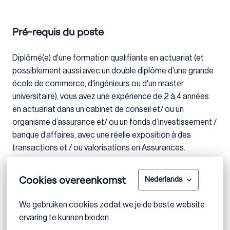
Pré-requis du poste
Diplômé(e) d'une formation qualifiante en actuariat (et
possiblement aussi avec un double diplôme d’une grande
école de commerce, d'ingénieurs ou d'un master
universitaire), vous avez une expérience de 2 à 4 années
en actuariat dans un cabinet de conseil et/ ou un
organisme d’assurance et/ ou un fonds d’investissement /
banque d’affaires, avec une réelle exposition à des
transactions et / ou valorisations en Assurances.
Vous êtes - ou non - spécialisé(e) en Actuariat Vie/
Retraite / Prévoyance (hors engagements sociaux) ou en
Cookies overeenkomst
Nederlands
P&C (IARD), et vous connaissez bien le marché et la
réglementation du secteur Assurances en France.
We gebruiken cookies zodat we je de beste website 
Vous recherchez le challenge quotidien et le
ervaring te kunnen bieden.
développement de votre potentiel.