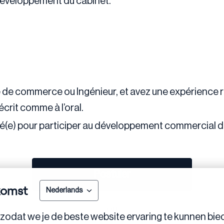
 développement du cabinet.
 de commerce ou Ingénieur, et avez une expérience ré
écrit comme à l’oral.
vé(e) pour participer au développement commercial d
Postuler
komst
Nederlands
ou
zodat we je de beste website ervaring te kunnen bie