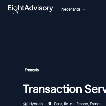
Overslaan
naar
Nederlands
Homepagina
content
Français
Transaction Ser
Hybride
Paris
,
Île-de-France
,
France