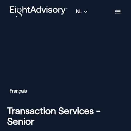
Overslaan
naar
NL
Homepagina
content
Français
Transaction Services -
Senior