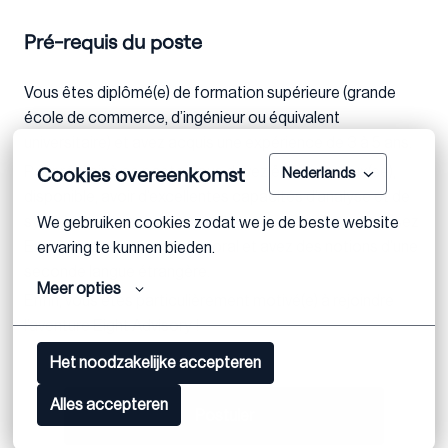
Pré-requis du poste
Vous êtes diplômé(e) de formation supérieure (grande
école de commerce, d’ingénieur ou équivalent
universitaire) et avez acquis une expérience de 3 à 5 ans.
Cookies overeenkomst
Pour réussir à ce poste, vous devez être rigoureux(se),
Nederlands
disponible, avoir d’excellentes capacités d’analyse et de
synthèse et appréciez travailler en équipe. Vous maitrisez
We gebruiken cookies zodat we je de beste website 
Excel, l’anglais à l’écrit et à l’oral et avez des notions d’une
ervaring te kunnen bieden.
seconde langue étrangère.
Meer opties
Enfin, vous êtes particulièrement motivé(e) à rejoindre
l’aventure Eight Advisory !
Het noodzakelijke accepteren
Alles accepteren
Postuler