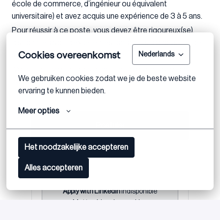
école de commerce, d’ingénieur ou équivalent
universitaire) et avez acquis une expérience de 3 à 5 ans.
Pour réussir à ce poste, vous devez être rigoureux(se),
disponible, avoir d’excellentes capacités d’analyse et de
Cookies overeenkomst
synthèse et appréciez travailler en équipe.
Nederlands
Vous maitrisez l’anglais à l’écrit et à l’oral et avez des
We gebruiken cookies zodat we je de beste website 
notions d’une seconde langue étrangère.
ervaring te kunnen bieden.
Meer opties
Postuler
Het noodzakelijke accepteren
ou
Alles accepteren
Apply with Linkedin
indisponible
Mettre à jour les cookies