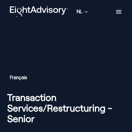
Overslaan
naar
NL
Homepagina
content
Français
Transaction
Services/Restructuring -
Senior