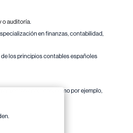
y o auditoría
.
pecialización en finanzas, contabilidad,
 de los principios contables españoles
ramientas analíticas, como por ejemplo,
den.