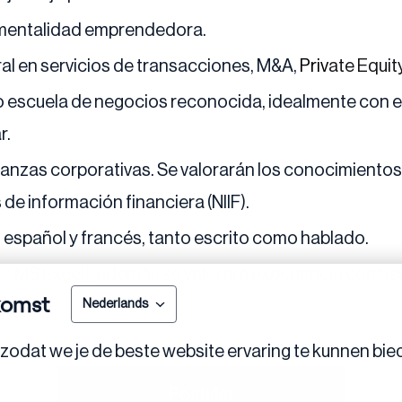
y mentalidad emprendedora.
ral en servicios de transacciones, M&A,
Priv
ate Equit
 escuela de negocios reconocida, idealmente con es
r.
anzas corporativas. Se valorarán los conocimientos
de información financiera (NIIF).
s, español y francés, tanto escrito como hablado.
 MS Excel); además se valorará experiencia con her
komst
Nederlands
zodat we je de beste website ervaring te kunnen bie
Postuler