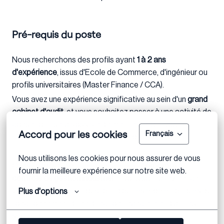
Pré-requis du poste
Nous recherchons des profils ayant
1 à 2 ans
d'expérience
, issus d'Ecole de Commerce, d'ingénieur ou
profils universitaires (Master Finance / CCA).
Vous avez une expérience significative au sein d'un
grand
cabinet d'audit
, et vous souhaitez passer à une activité de
conseil où il sera possible de mettre à profit vos
Accord pour les cookies
Français
connaissances de manière opérationnelle.
Nous utilisons les cookies pour nous assurer de vous 
Ou bien vous avez une expérience en
corporate /
fournir la meilleure expérience sur notre site web.
contrôle de gestion industriel
et vous souhaitez enrichir
votre expérience en touchant d'autres problématiques du
Plus d'options
fonctionnement d'une direction financière et d'autres
secteurs.