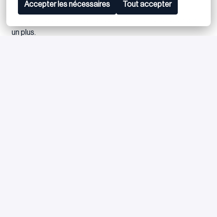
Accepter les nécessaires
Tout accepter
Une forte appétence ou des compétences Data seraient
un plus.
Vous êtes doté(e) de qualités relationnelles et analytiques
reconnues. Curieux(se), dynamique, vous faites preuve
d'esprit d'équipe et vous pratiquez couramment l’anglais
dans le cadre de vos missions (la pratique d’une seconde
langue étrangère serait un plus). Vous êtes motivé(e) par le
challenge d’intervenir dans des contextes à forts enjeux
ainsi que d’élargir vos compétences sur les dimensions
financières et opérationnelles. Vous avez envie de vivre
une aventure entrepreneuriale en participant à la forte
croissance de Eight Advisory.
Postuler