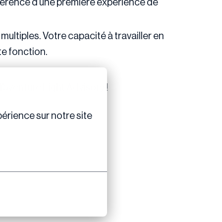
férence d’une première expérience de
ltiples. Votre capacité à travailler en
te fonction.
l’aventure Eight Advisory !
érience sur notre site 