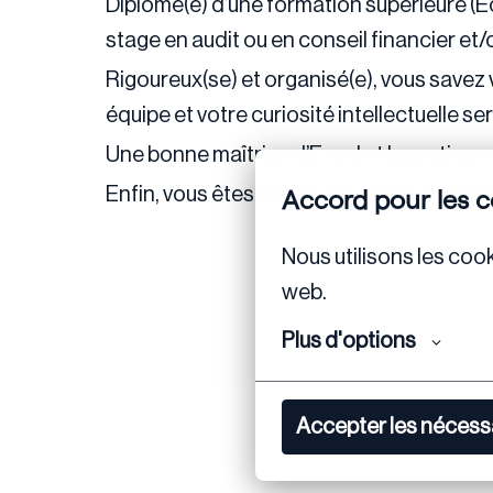
Diplômé(e) d’une formation supérieure (
stage en audit ou en conseil financier et/
Rigoureux(se) et organisé(e), vous savez 
équipe et votre curiosité intellectuelle s
Une bonne maîtrise d’Excel et la pratique 
Accord pour les c
Enfin, vous êtes particulièrement motivé(e
Nous utilisons les cook
web.
Plus d'options
Accepter les nécess