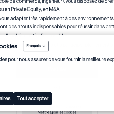
Ecole de commerce, Ingénieur), vous disposez de pré
ou en Private Equity, en M&A.
vous adapter très rapidement à des environnements mu
eront des atouts indispensables pour réussir dans cet
de l’anglais sont indispensables.
ookies
) à rejoindre les équipes et à participer pleinement à 
Français
ies pour nous assurer de vous fournir la meilleure exp
Postuler
ou
aires
Tout accepter
Apply with Linkedin
indisponible
Mettre à jour les cookies