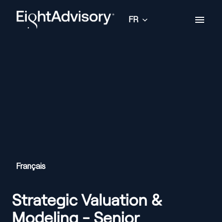
Aller
au
FR
Page d'accueil
contenu
Français
Strategic Valuation &
Modeling - Senior