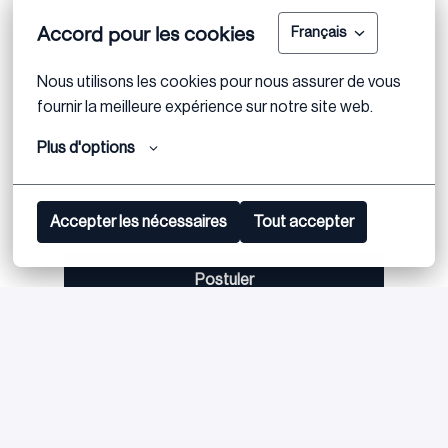
Vous maitrisez l’anglais à l’écrit et à l’oral et avez des
Accord pour les cookies
Français
notions d’une seconde langue étrangère.
Enfin, nous recherchons avant tout un(e) Consultant
Nous utilisons les cookies pour nous assurer de vous 
Senior qui souhaitera s’investir pleinement dans la vie et le
fournir la meilleure expérience sur notre site web.
développement d’Eight Advisory.
Plus d'options
Accepter les nécessaires
Tout accepter
Postuler
ou
Apply with Linkedin
indisponible
Mettre à jour les cookies