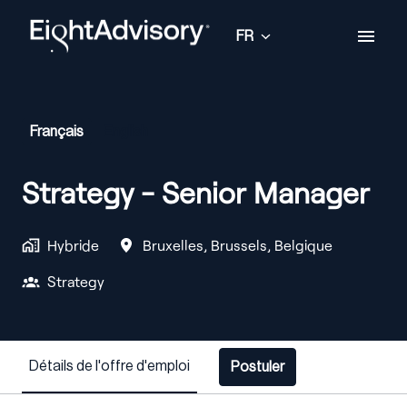
Aller
au
FR
Page d'accueil
contenu
Français
English
Strategy - Senior Manager
Hybride
Bruxelles
,
Brussels
,
Belgique
Strategy
Détails de l'offre d'emploi
Postuler