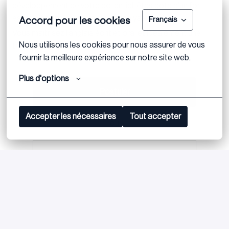
développement de votre potentiel, êtes doté d’un fort
Accord pour les cookies
esprit d’équipe, de rigueur et d’analyse.
Français
Vous maitrisez l’anglais écrit et oral et idéalement une
Nous utilisons les cookies pour nous assurer de vous 
troisième langue.
fournir la meilleure expérience sur notre site web.
Plus d'options
Postuler
Accepter les nécessaires
Tout accepter
ou
Apply with Linkedin
indisponible
Mettre à jour les cookies
Partager l'offre d'emploi