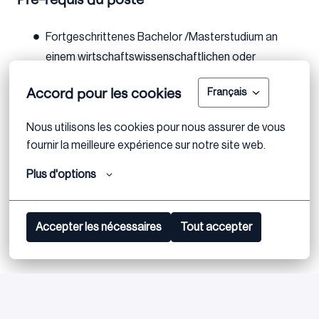
Fortgeschrittenes Bachelor /Masterstudium an
einem wirtschaftswissenschaftlichen oder
juristischen Studiengang einer Hochschule oder
Accord pour les cookies
Français
Universität
Begeisterung für das Steuerrecht
Nous utilisons les cookies pour nous assurer de vous 
Sehr gute Deutsch und Englischkenntnisse
fournir la meilleure expérience sur notre site web.
Motiviert, proaktiv, gewissenhaft und
Plus d'options
belastungsfähig
Bereit Verantwortung zu übernehmen und
Accepter les nécessaires
Tout accepter
selbständig zu arbeiten
Verfügbar für einen Zeitraum ab 2 Monaten
Postuler