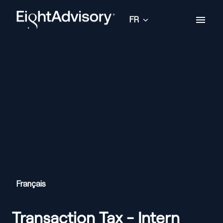
Aller
au
FR
Page d'accueil
contenu
Français
English
Deutsch
Transaction Tax - Intern