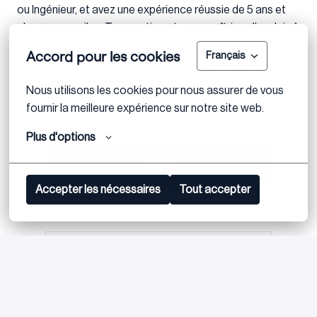
ou Ingénieur, et avez une expérience réussie de 5 ans et
plus en conseil en Transaction et vous maîtrisez l’anglais à
l’écrit comme à l’oral.
Accord pour les cookies
Français
Entrepreneur dans l’âme, vous êtes motivé(e) pour
participer au développement commercial de notre
Nous utilisons les cookies pour nous assurer de vous 
cabinet.
fournir la meilleure expérience sur notre site web.
Plus d'options
Postuler
Accepter les nécessaires
Tout accepter
ou
Apply with Linkedin
indisponible
Mettre à jour les cookies