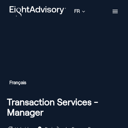
Aller
au
FR
Page d'accueil
contenu
Français
Transaction Services -
Manager