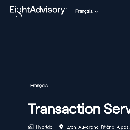
Aller
au
Français
Page d'accueil
contenu
Français
Transaction Ser
Hybride
Lyon
,
Auvergne-Rhône-Alpes
,