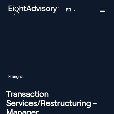
Aller
au
FR
Page d'accueil
contenu
Français
Transaction
Services/Restructuring -
Manager