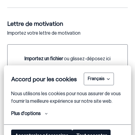
Lettre de motivation
Importez votre lettre de motivation
Importez un fichier
ou glissez-déposez ici
Importez un fichier ou glissez-déposez ici
Fichiers acceptés : PDF, DOC, DOCX, JPEG et
PNG jusqu'à 50MB.
Accord pour les cookies
Français
Nous utilisons les cookies pour nous assurer de vous 
fournir la meilleure expérience sur notre site web.
Rédigez votre lettre manuellement ici
Plus d'options