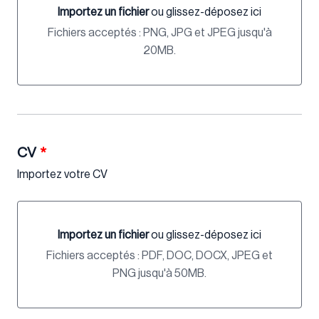
Importez un fichier
ou glissez-déposez ici
Importez un fichier ou glissez-déposez ici
Fichiers acceptés : PNG, JPG et JPEG jusqu'à
20MB.
CV
*
Importez votre CV
Importez un fichier
ou glissez-déposez ici
Importez un fichier ou glissez-déposez ici
Fichiers acceptés : PDF, DOC, DOCX, JPEG et
PNG jusqu'à 50MB.