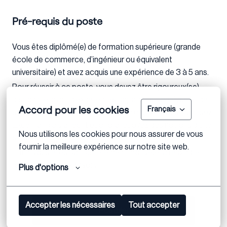
Pré-requis du poste
Vous êtes diplômé(e) de formation supérieure (grande
école de commerce, d’ingénieur ou équivalent
universitaire) et avez acquis une expérience de 3 à 5 ans.
Pour réussir à ce poste, vous devez être rigoureux(se),
disponible, avoir d’excellentes capacités d’analyse et de
Accord pour les cookies
Français
synthèse et appréciez travailler en équipe. Vous maitrisez
Excel, l’anglais à l’écrit et à l’oral et avez des notions d’une
Nous utilisons les cookies pour nous assurer de vous 
seconde langue étrangère.
fournir la meilleure expérience sur notre site web.
Enfin, vous êtes particulièrement motivé(e) à rejoindre
l’aventure Eight Advisory !
Plus d'options
Accepter les nécessaires
Tout accepter
Postuler