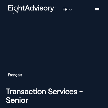
Aller
au
FR
Page d'accueil
contenu
Français
Transaction Services -
Senior