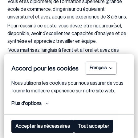
Vous êtes diplômé(e) de formation supérieure (grande
école de commerce, d’ingénieur ou équivalent
universitaire) et avez acquis une expérience de 3 à 5 ans.
Pour réussir à ce poste, vous devez être rigoureux(se),
disponible, avoir d’excellentes capacités d’analyse et de
synthèse et appréciez travailler en équipe.
Vous maitrisez l’anglais à l’écrit et à l’oral et avez des
notions d’une seconde langue étrangère.
Accord pour les cookies
Français
Enfin, vous êtes particulièrement motivé(e) pour rejoindre
Nous utilisons les cookies pour nous assurer de vous 
les équipes et participer à l’aventure Eight Advisory Grand
fournir la meilleure expérience sur notre site web.
Ouest.
Plus d'options
Postuler
Accepter les nécessaires
Tout accepter
ou