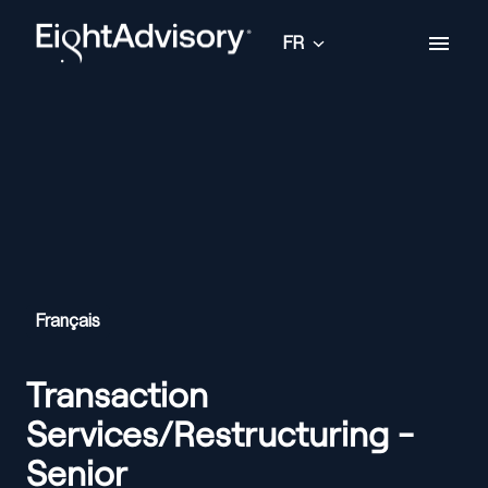
Aller
au
FR
Page d'accueil
contenu
Français
Transaction
Services/Restructuring -
Senior