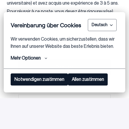
universitaire) et avez acquis une expérience de 3 à 5 ans.
Pour réussir à ce poste, vous devez être rigoureux(se),
disponible, avoir d’excellentes capacités d’analyse et de
Vereinbarung über Cookies
Deutsch
synthèse et appréciez travailler en équipe.
Vous maitrisez l’anglais à l’écrit et à l’oral et avez des
Wir verwenden Cookies, um sicherzustellen, dass wir 
notions d’une seconde langue étrangère.
Ihnen auf unserer Website das beste Erlebnis bieten.
Mehr Optionen
Postuler
Notwendigen zustimmen
Allen zustimmen
ou
Apply with Linkedin
indisponible
Mettre à jour les cookies