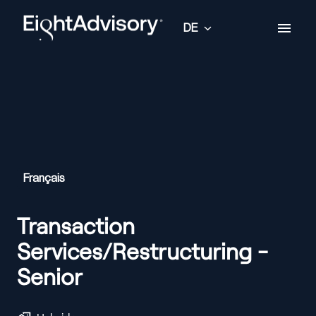
Zum
Inhalt
DE
Startseite
springen
Français
Transaction
Services/Restructuring -
Senior