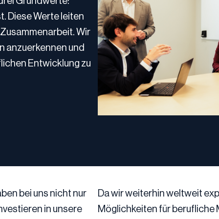
drei Grundwerte: 
 Diese Werte leiten 
 Zusammenarbeit. Wir 
en anzuerkennen und 
lichen Entwicklung zu 
en bei uns nicht nur 
Da wir weiterhin weltweit exp
investieren in unsere 
Möglichkeiten für berufliche M