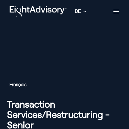
Zum
Inhalt
DE
Startseite
springen
Français
Transaction
Services/Restructuring -
Senior