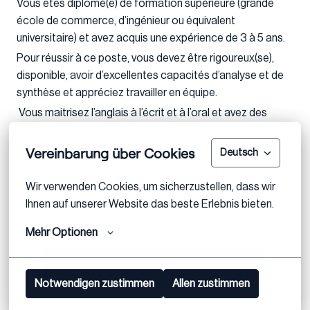
Vous êtes diplômé(e) de formation supérieure (grande
école de commerce, d’ingénieur ou équivalent
universitaire) et avez acquis une expérience de 3 à 5 ans.
Pour réussir à ce poste, vous devez être rigoureux(se),
disponible, avoir d’excellentes capacités d’analyse et de
synthèse et appréciez travailler en équipe.
Vous maitrisez l’anglais à l’écrit et à l’oral et avez des
notions d’une seconde langue étrangère.
Vereinbarung über Cookies
Deutsch
Enfin, vous êtes particulièrement motivé(e) pour rejoindre
Wir verwenden Cookies, um sicherzustellen, dass wir 
les équipes et participer à l’aventure Eight Advisory Grand
Ihnen auf unserer Website das beste Erlebnis bieten.
Ouest.
Mehr Optionen
Postuler
Notwendigen zustimmen
Allen zustimmen
ou