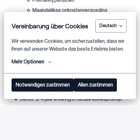
Premievrij pensioen
Maandelijkse onkostenvergoeding
Hybride en flexibel werken
Vereinbarung über Cookies
Deutsch
Laptop en iPhone
Wir verwenden Cookies, um sicherzustellen, dass wir 
Ihnen auf unserer Website das beste Erlebnis bieten.
Vereisten
Mehr Optionen
Een afgeronde wo-masteropleiding Fiscaal Recht
of Fiscale Economie.
Notwendigen zustimmen
Allen zustimmen
Analyst: 0–2 jaar ervaring in fiscale adviespraktijk.
Senior: 2-4 jaar ervaring in fiscale adviespraktijk.
Ervaring met M&A is een pre maar geen must.
Een analytische, nieuwsgierige en leergierige
instelling.
Ondernemende mindset: je neemt initiatief, werkt