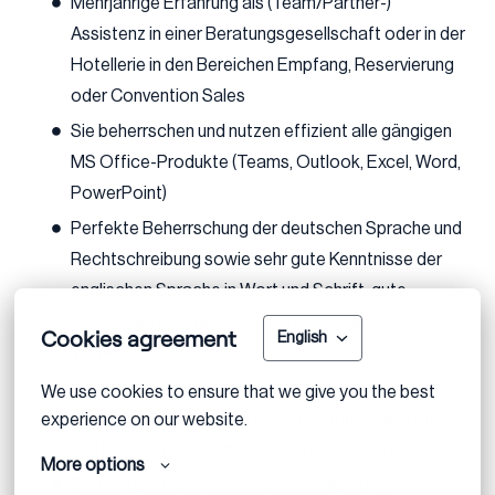
Mehrjährige Erfahrung als (Team/Partner-)
Assistenz in einer Beratungsgesellschaft oder in der
Hotellerie in den Bereichen Empfang, Reservierung
oder Convention Sales
Sie beherrschen und nutzen effizient alle gängigen
MS Office-Produkte (Teams, Outlook, Excel, Word,
PowerPoint)
Perfekte Beherrschung der deutschen Sprache und
Rechtschreibung sowie sehr gute Kenntnisse der
englischen Sprache in Wort und Schrift, gute
Kenntnisse der französischen Sprache sind von
Cookies agreement
English
Vorteil
Sie verfügen über eine ausgeprägte
We use cookies to ensure that we give you the best 
Serviceorientierung und Dienstleistungsmentalität
experience on our website.
und haben Freude am Umgang mit Menschen
More options
Sie verfügen über eine selbstständige und