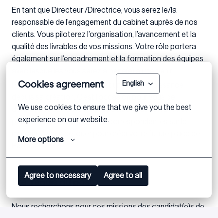
En tant que Directeur /Directrice, vous serez le/la
responsable de l’engagement du cabinet auprès de nos
clients. Vous piloterez l’organisation, l’avancement et la
qualité des livrables de vos missions. Votre rôle portera
également sur l’encadrement et la formation des équipes
avec lesquelles vous serez amené(e) à intervenir.
Cookies agreement
English
Par ailleurs, le cabinet connait une forte croissance
depuis sa création. C’est l’occasion pour vous de
We use cookies to ensure that we give you the best 
développer de nouvelles propositions de valeur et de
experience on our website.
porter les offres de services correspondantes sur le
marché. A vous de jouer pour créer votre future place de
More options
Partner !
Agree to necessary
Agree to all
Pré-requis du poste
Nous recherchons pour ces missions des candidat(e)s de