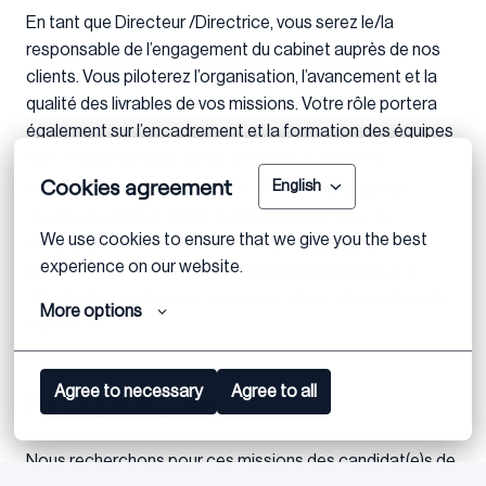
En tant que Directeur /Directrice, vous serez le/la
responsable de l’engagement du cabinet auprès de nos
clients. Vous piloterez l’organisation, l’avancement et la
qualité des livrables de vos missions. Votre rôle portera
également sur l’encadrement et la formation des équipes
avec lesquelles vous serez amené(e) à intervenir.
Cookies agreement
English
Par ailleurs, le cabinet connait une forte croissance
depuis sa création. C’est l’occasion pour vous de
We use cookies to ensure that we give you the best 
développer de nouvelles propositions de valeur et de
experience on our website.
porter les offres de services correspondantes sur le
marché. A vous de jouer pour créer votre future place de
More options
Partner !
Agree to necessary
Agree to all
Pré-requis du poste
Nous recherchons pour ces missions des candidat(e)s de