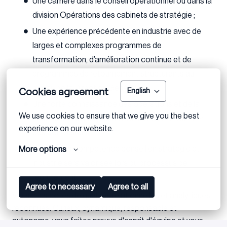
Une carrière dans le conseil opérationnel ou dans la
division Opérations des cabinets de stratégie ;
Une expérience précédente en industrie avec de
larges et complexes programmes de
transformation, d’amélioration continue et de
programmes de retournement structurants au
niveau de la Direction Générale ;
Cookies agreement
English
Une forte connaissance des opérations et de la
We use cookies to ensure that we give you the best 
finance afin d’analyser un P&L un bilan et d’en tirer
experience on our website.
des conclusions ;
Une double compétence conseil en stratégie et
More options
industrie sera valorisée lors du processus de
recrutement.
Agree to necessary
Agree to all
Vous êtes dotés de qualités relationnelles et analytiques
reconnues. Curieux, dynamique, responsable et
autonome, vous faites preuve d'esprit d'équipe et vous