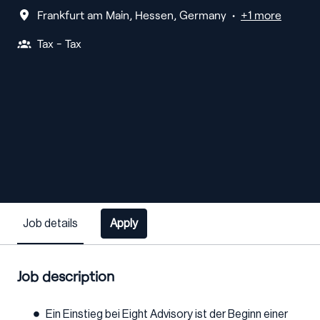
Frankfurt am Main
,
Hessen
,
Germany
•
+1 more
Tax - Tax
Job details
Apply
Job description
Ein Einstieg bei Eight Advisory ist der Beginn einer