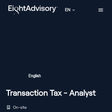
Skip
to
EN
Homepage
content
Français
English
Deutsch
Transaction Tax - Analyst
On-site