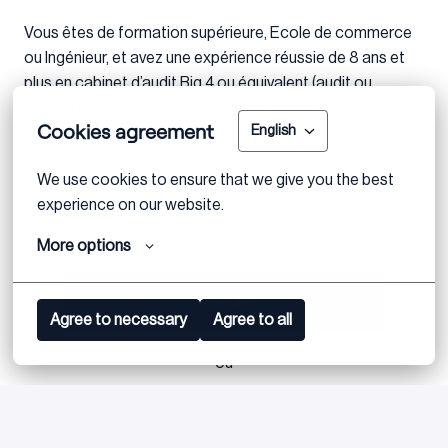
Vous êtes de formation supérieure, Ecole de commerce
ou Ingénieur, et avez une expérience réussie de 8 ans et
plus en cabinet d’audit Big 4 ou équivalent (audit ou
conseil en Transaction/Restructuration), et vous
Cookies agreement
English
maîtrisez l’anglais à l’écrit comme à l’oral.
Entrepreneur dans l’âme, vous êtes motivé(e) pour
We use cookies to ensure that we give you the best 
participer au développement commercial de notre
experience on our website.
cabinet.
More options
Postuler
Agree to necessary
Agree to all
ou
Apply with Linkedin
indisponible