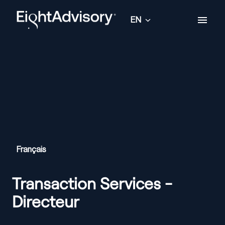
Skip
to
EN
Homepage
content
Français
Transaction Services -
Directeur