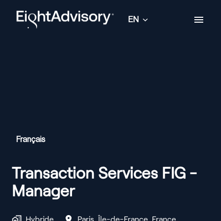
Skip
to
EN
Homepage
content
Français
Transaction Services FIG -
Manager
Hybride
Paris
,
Île-de-France
,
France