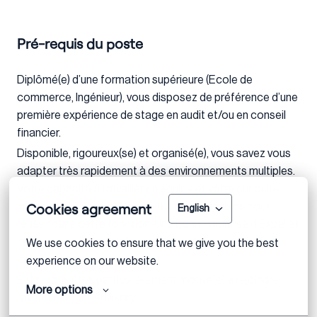
Pré-requis du poste
Diplômé(e) d’une formation supérieure (Ecole de
commerce, Ingénieur), vous disposez de préférence d’une
première expérience de stage en audit et/ou en conseil
financier.
Disponible, rigoureux(se) et organisé(e), vous savez vous
adapter très rapidement à des environnements multiples.
Votre capacité à travailler en équipe et votre curiosité
Cookies agreement
intellectuelle seront des atouts indispensables pour
English
réussir dans cette fonction. Une bonne maîtrise d’Excel et
la pratique de l’anglais (et idéalement d’une troisième
We use cookies to ensure that we give you the best 
langue) sont indispensables.
experience on our website.
Enfin, vous êtes particulièrement motivé(e) à rejoindre
More options
l’aventure Eight Advisory !