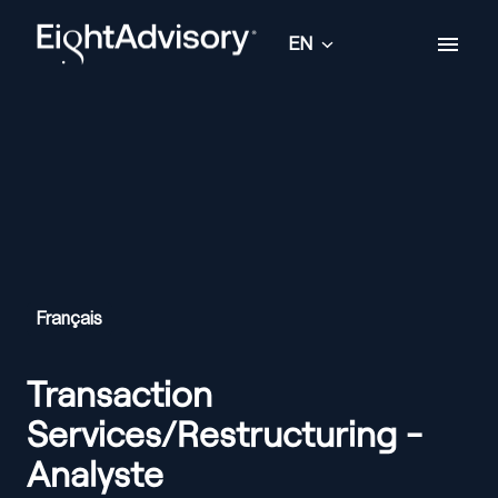
Skip
to
EN
Homepage
content
Français
Transaction
Services/Restructuring -
Analyste