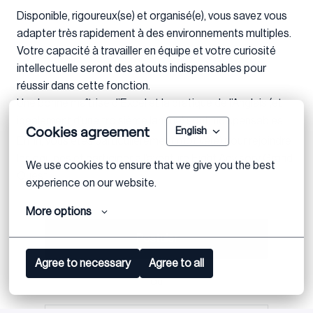
Disponible, rigoureux(se) et organisé(e), vous savez vous
adapter très rapidement à des environnements multiples.
Votre capacité à travailler en équipe et votre curiosité
intellectuelle seront des atouts indispensables pour
réussir dans cette fonction.
Une bonne maîtrise d’Excel et la pratique de l’Anglais (et
idéalement d’une troisième langue) sont indispensables.
Cookies agreement
English
Enfin, vous êtes particulièrement motivé(e) pour rejoindre
les équipes et participer à l’aventure Eight Advisory Grand
We use cookies to ensure that we give you the best 
Ouest.
experience on our website.
More options
Postuler
Agree to necessary
Agree to all
ou