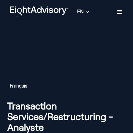
Skip
to
EN
Homepage
content
Français
Transaction
Services/Restructuring -
Analyste