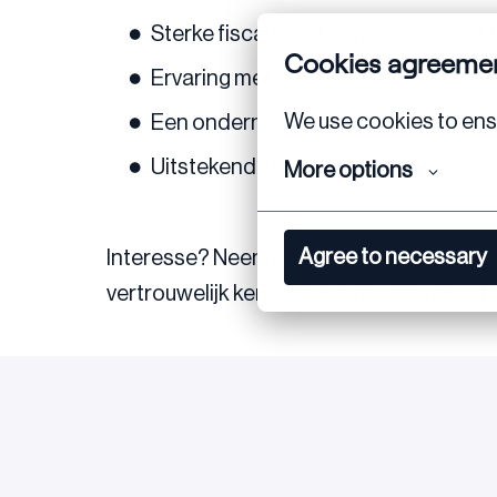
Sterke fiscale vakkennis die je weet
Cookies agreeme
Ervaring met het opleiden en begel
We use cookies to ensu
Een ondernemende mindset, waardoor
Uitstekende communicatieve vaardigh
More options
Agree to necessary
Interesse? Neem contact op met Maarten 
vertrouwelijk kennismakingsgesprek. Of sol