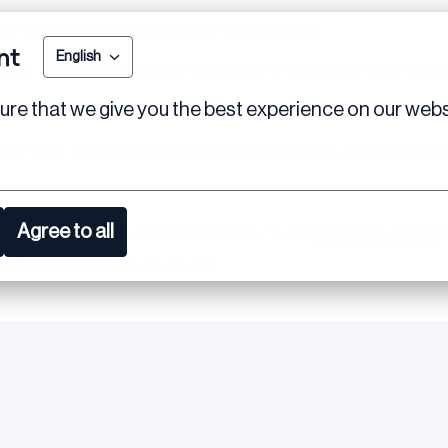
 toe te passen in complexe transacties.
nt
English
eiden van junioren én het managen van meerdere pr
re that we give you the best experience on our webs
 je proactief handelt, nieuwe ideeën aandraagt en
eden, zowel mondeling als schriftelijk, in het Nede
Agree to all
Verburgh via +31 (0)6 119 099 70 of
maarten.verbu
liciteer direct via de link
Solliciteren
of