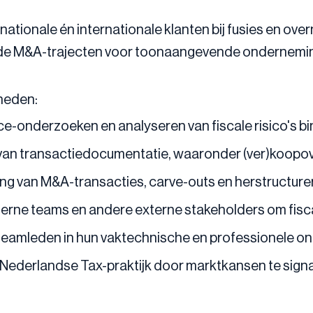
ationale én internationale klanten bij fusies en over
ende M&A-trajecten voor toonaangevende onderneming
heden:
nce-onderzoeken en analyseren van fiscale risico's b
n van transactiedocumentatie, waaronder (ver)koop
ring van M&A-transacties, carve-outs en herstructure
erne teams en andere externe stakeholders om fisca
teamleden in hun vaktechnische en professionele on
e Nederlandse Tax-praktijk door marktkansen te signa