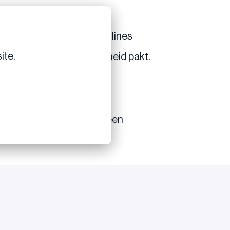
ojecten onder strakke deadlines
ite.
 graag verantwoordelijkheid pakt.
rlands en Engels.
rgh@8advisory.com
voor een