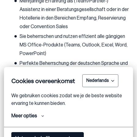
Mehrjährige Erfahrung als (Team/Partner-)
Assistenz in einer Beratungsgesellschaft oder in der
Hotellerie in den Bereichen Empfang, Reservierung
oder Convention Sales
Sie beherrschen und nutzen effizient alle gängigen
MS Office-Produkte (Teams, Outlook, Excel, Word,
PowerPoint)
Perfekte Beherrschung der deutschen Sprache und
Rechtschreibung sowie sehr gute Kenntnisse der
Cookies overeenkomst
englischen Sprache in Wort und Schrift, gute
Nederlands
Kenntnisse der französischen Sprache sind von
We gebruiken cookies zodat we je de beste website 
Vorteil
ervaring te kunnen bieden.
Sie verfügen über eine ausgeprägte
Meer opties
Serviceorientierung und Dienstleistungsmentalität
und haben Freude am Umgang mit Menschen
Sie verfügen über eine selbstständige und