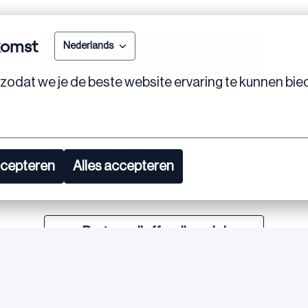
komst
Nederlands
Postuler
zodat we je de beste website ervaring te kunnen bie
ou
Apply with Linkedin
indisponible
ccepteren
Alles accepteren
Mettre à jour les cookies
Partager l'offre d'emploi