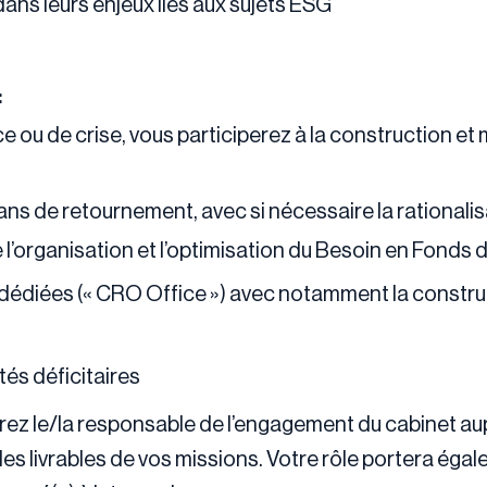
s leurs enjeux liés aux sujets ESG
:
ou de crise, vous participerez à la construction et
ns de retournement, avec si nécessaire la rationalisa
de l’organisation et l’optimisation du Besoin en Fond
es dédiées (« CRO Office ») avec notamment la constr
ités déficitaires
erez le/la responsable de l’engagement du cabinet aup
 des livrables de vos missions. Votre rôle portera ég