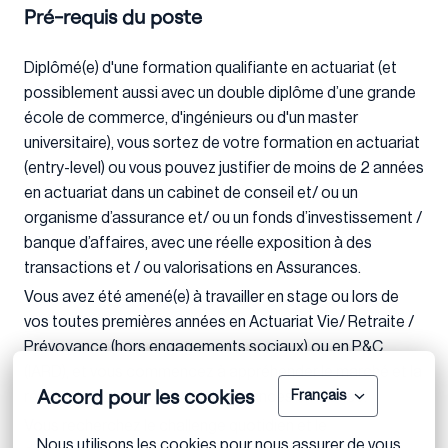
Pré-requis du poste
Diplômé(e) d'une formation qualifiante en actuariat (et
possiblement aussi avec un double diplôme d’une grande
école de commerce, d'ingénieurs ou d'un master
universitaire), vous sortez de votre formation en actuariat
(entry-level) ou vous pouvez justifier de moins de 2 années
en actuariat dans un cabinet de conseil et/ ou un
organisme d’assurance et/ ou un fonds d’investissement /
banque d’affaires, avec une réelle exposition à des
transactions et / ou valorisations en Assurances.
Vous avez été amené(e) à travailler en stage ou lors de
vos toutes premières années en Actuariat Vie/ Retraite /
Prévoyance (hors engagements sociaux) ou en P&C
(IARD), et vous commencez à appréhender le marché et la
Accord pour les cookies
réglementation du secteur Assurances en France.
Français
Vous recherchez le challenge quotidien et le
Nous utilisons les cookies pour nous assurer de vous 