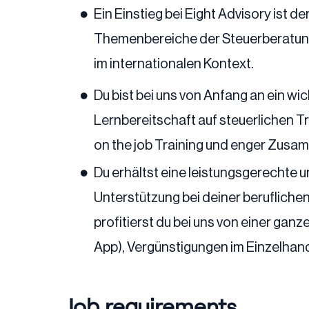
Ein Einstieg bei Eight Advisory ist
Themenbereiche der Steuerberatung. 
im internationalen Kontext.
Du bist bei uns von Anfang an ein w
Lernbereitschaft auf steuerlichen T
on the job Training und enger Zusam
Du erhältst eine leistungsgerechte
Unterstützung bei deiner berufliche
profitierst du bei uns von einer ga
App), Vergünstigungen im Einzelhand
Job requirements