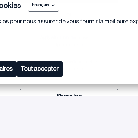
ookies
Français
or
ies pour nous assurer de vous fournir la meilleure exp
Apply with Linkedin
unavailable
Update cookies
Apply with Indeed
unavailable
aires
Tout accepter
Update cookies
Share job