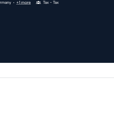
rmany
•
+1 more
Tax - Tax