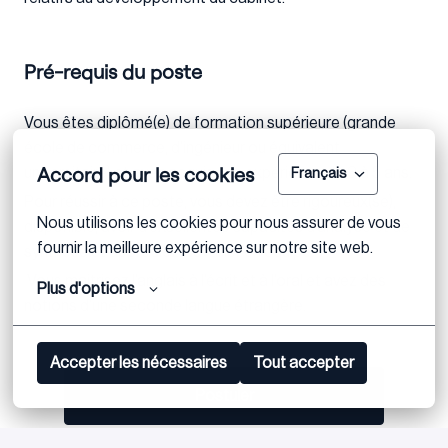
Pré-requis du poste
Vous êtes diplômé(e) de formation supérieure (grande
école de commerce, d’ingénieur ou équivalent
Accord pour les cookies
universitaire) et avez acquis une expérience de 3 à 5 ans.
Français
Pour réussir à ce poste, vous devez être rigoureux(se),
Nous utilisons les cookies pour nous assurer de vous 
disponible, avoir d’excellentes capacités d’analyse et de
fournir la meilleure expérience sur notre site web.
synthèse et appréciez travailler en équipe.
Vous maitrisez l’anglais à l’écrit et à l’oral et avez des
Plus d'options
notions d’une seconde langue étrangère.
Accepter les nécessaires
Tout accepter
Postuler