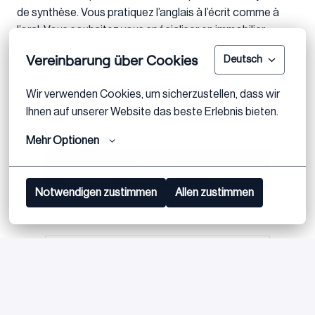
de synthèse. Vous pratiquez l’anglais à l’écrit comme à
l’oral. Vous souhaitez vous spécialiser en immobilier.
Ce stage se déroulera pendant 6 mois à partir de
Vereinbarung über Cookies
Deutsch
Septembre / Octobre 2025.
Enfin, vous êtes particulièrement motivé(e) à rejoindre
Wir verwenden Cookies, um sicherzustellen, dass wir 
l’aventure Eight Advisory !
Ihnen auf unserer Website das beste Erlebnis bieten.
Mehr Optionen
Postuler
Notwendigen zustimmen
Allen zustimmen
ou
Apply with Linkedin
indisponible
Mettre à jour les cookies