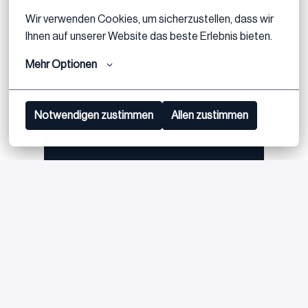
…) sont un plus.
Wir verwenden Cookies, um sicherzustellen, dass wir 
Enfin, vous êtes particulièrement motivé(e) à rejoindre les
Ihnen auf unserer Website das beste Erlebnis bieten.
équipes d’Eight Advisory et à participer pleinement à son
développement.
Mehr Optionen
Notwendigen zustimmen
Allen zustimmen
Postuler
ou
Apply with Linkedin
indisponible
Mettre à jour les cookies