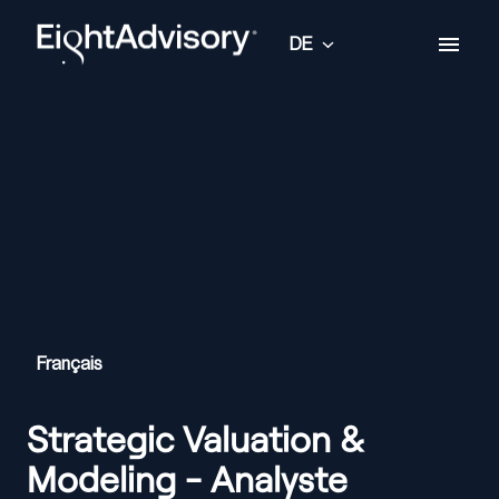
Zum
Inhalt
DE
Startseite
springen
Français
Strategic Valuation &
Modeling - Analyste