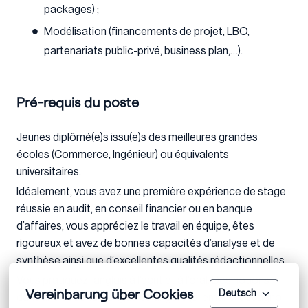
packages) ;
Modélisation (financements de projet, LBO,
partenariats public-privé, business plan,…).
Pré-requis du poste
Jeunes diplômé(e)s issu(e)s des meilleures grandes
écoles (Commerce, Ingénieur) ou équivalents
universitaires.
Idéalement, vous avez une première expérience de stage
réussie en audit, en conseil financier ou en banque
d’affaires, vous appréciez le travail en équipe, êtes
rigoureux et avez de bonnes capacités d’analyse et de
synthèse ainsi que d’excellentes qualités rédactionnelles.
Vous pratiquez l’anglais à l’écrit et à l’oral. Des notions
Vereinbarung über Cookies
Deutsch
dans une seconde langue étrangère (allemand, espagnol,