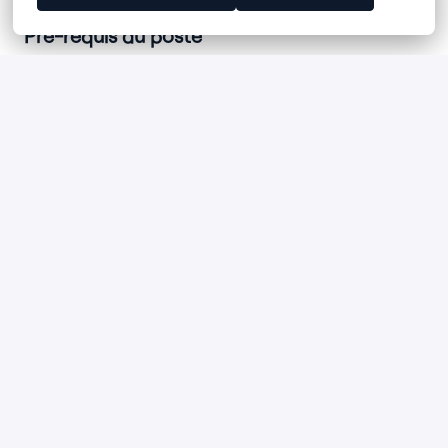
Pré-requis du poste
Nous recherchons pour ces missions des candidats de
formation supérieure (Bac+5 –école d’ingénieur ou école
de commerce de rang A), ayant acquis une expérience
probante parmi les suivantes :
Une expérience dans le conseil durant laquelle il/elle
aura développé de solides compétences IT &
digitales avec une appétence pour l’analyse des
impacts financiers attendus.
Une expérience opérationnelle dans une structure
reconnue pour son excellence dans les domaines
informatiques et / ou digitaux.
Une bonne connaissances des outils présents sur le
marché.