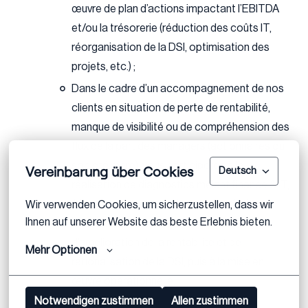
œuvre de plan d’actions impactant l’EBITDA
et/ou la trésorerie (réduction des coûts IT,
réorganisation de la DSI, optimisation des
projets, etc.) ;
Dans le cadre d’un accompagnement de nos
clients en situation de perte de rentabilité,
manque de visibilité ou de compréhension des
flux de la part des managers (actionnaires ou
société mère), vous participerez à la
Vereinbarung über Cookies
Deutsch
réalisation de diagnostics mêlant finance & IT,
à l’accompagnement à la renégociation de
Wir verwenden Cookies, um sicherzustellen, dass wir 
Ihnen auf unserer Website das beste Erlebnis bieten.
contrats, à l’élaboration de plans
d’amélioration de la rentabilité et de
Mehr Optionen
rationalisation de la DSI, puis à la mise en
œuvre opérationnelle.
Notwendigen zustimmen
Allen zustimmen