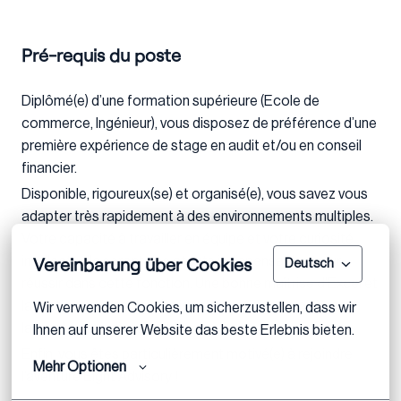
Pré-requis du poste
Diplômé(e) d’une formation supérieure (Ecole de
commerce, Ingénieur), vous disposez de préférence d’une
première expérience de stage en audit et/ou en conseil
financier.
Disponible, rigoureux(se) et organisé(e), vous savez vous
adapter très rapidement à des environnements multiples.
Votre capacité à travailler en équipe et votre curiosité
Vereinbarung über Cookies
intellectuelle seront des atouts indispensables pour
Deutsch
réussir dans cette fonction. Une bonne maîtrise d’Excel et
la pratique de l’anglais (et idéalement d’une troisième
Wir verwenden Cookies, um sicherzustellen, dass wir 
langue) sont indispensables.
Ihnen auf unserer Website das beste Erlebnis bieten.
Enfin, vous êtes particulièrement motivé(e) à rejoindre
Mehr Optionen
l’aventure Eight Advisory !