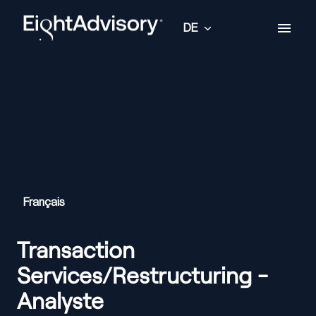
Zum
Inhalt
DE
Startseite
springen
Français
Transaction
Services/Restructuring -
Analyste