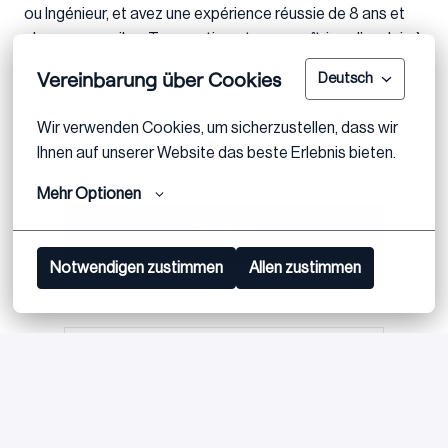
ou Ingénieur, et avez une expérience réussie de 8 ans et
plus en conseil en Transaction et vous maîtrisez l’anglais à
l’écrit comme à l’oral.
Vereinbarung über Cookies
Deutsch
Entrepreneur dans l’âme, vous êtes motivé(e) pour
participer au développement commercial de notre
Wir verwenden Cookies, um sicherzustellen, dass wir 
cabinet.
Ihnen auf unserer Website das beste Erlebnis bieten.
Mehr Optionen
Postuler
Notwendigen zustimmen
Allen zustimmen
ou
Apply with Linkedin
indisponible
Mettre à jour les cookies