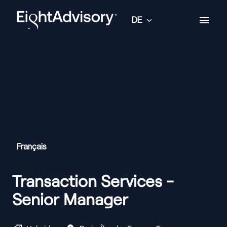
Zum
Inhalt
DE
Startseite
springen
Français
Transaction Services -
Senior Manager