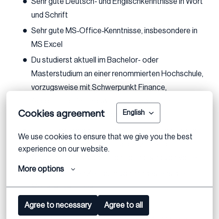
Sehr gute Deutsch- und Englischkenntnisse in Wort
und Schrift
Sehr gute MS‑Office‑Kenntnisse, insbesondere in
MS Excel
Du studierst aktuell im Bachelor- oder
Masterstudium an einer renommierten Hochschule,
vorzugsweise mit Schwerpunkt Finance,
Accounting, Betriebswirtschaft oder einem
Cookies agreement
English
vergleichbaren Studiengang
Erste Praktika oder relevante Berufserfahrung im
We use cookies to ensure that we give you the best 
Bereich Valuation oder Finance (z. B. Audit,
experience on our website.
Accounting, M&A oder Controlling) sind von Vorteil
More options
Du bist für einen Zeitraum von mindestens drei
Monaten verfügbar
Was wir dir bieten
Agree to necessary
Agree to all
Eine intensive fachliche Einarbeitung und steile