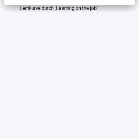
Lernkurve durch „Learning on the job“
Betreuung durch eine:n persönliche:n Mentor:in,
der/die dich fachlich und persönlich unterstützt
Verantwortungsvolle Aufgaben und frühe Einbindung
in anspruchsvolle Projekte
Auf Wunsch die Möglichkeit, deine Abschlussarbeit
bei Eight Advisory zu schreiben
Ein kollegiales, unternehmerisches Arbeitsumfeld
mit kurzen Entscheidungswegen
Bewerben
oder