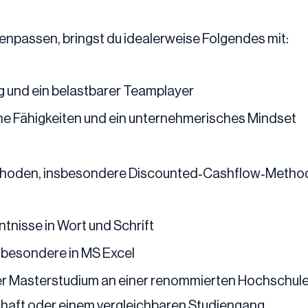
enpassen, bringst du idealerweise Folgendes mit:
sig und ein belastbarer Teamplayer
che Fähigkeiten und ein unternehmerisches Mindset
hoden, insbesondere Discounted‑Cashflow‑Methode
tnisse in Wort und Schrift
sbesondere in MS Excel
oder Masterstudium an einer renommierten Hochschul
chaft oder einem vergleichbaren Studiengang