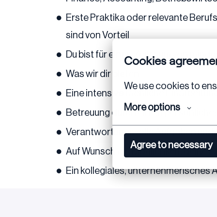
Erste Praktika oder relevante Berufs
sind von Vorteil
Du bist für einen Zeitraum von mind
Cookies agreeme
Was wir dir bieten
We use cookies to ensu
Eine intensive fachliche Einarbeitun
More options
Betreuung durch eine:n persönliche:n
Verantwortungsvolle Aufgaben und f
Agree to necessary
Auf Wunsch die Möglichkeit, deine A
Ein kollegiales, unternehmerisches