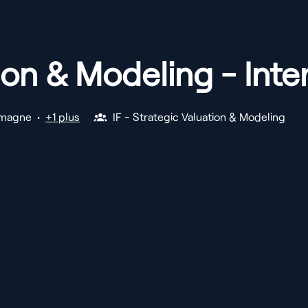
ion & Modeling - Int
emagne
•
+1 plus
IF - Strategic Valuation & Modeling