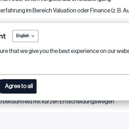
erfahrung im Bereich Valuation oder Finance (z. B. A
estens drei Monaten verfügbar
nt
English
re that we give you the best experience on our webs
g und steile Lernkurve durch „Learning on the job“
 Mentor:in, der/die dich fachlich und persönlich unt
rühe Einbindung in anspruchsvolle Projekte
Agree to all
bschlussarbeit bei Eight Advisory zu schreiben
 Arbeitsumfeld mit kurzen Entscheidungswegen