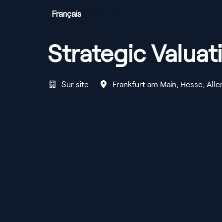
Français
Deutsch
Strategic Valuat
Sur site
Frankfurt am Main
,
Hesse
,
All