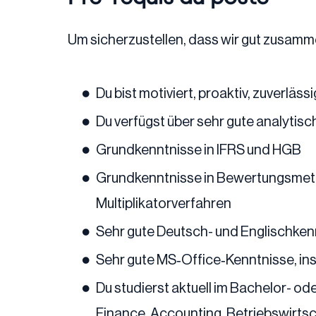
Um sicherzustellen, dass wir gut zusamm
Du bist motiviert, proaktiv, zuverläs
Du verfügst über sehr gute analytis
Grundkenntnisse in IFRS und HGB
Grundkenntnisse in Bewertungsmet
Multiplikatorverfahren
Sehr gute Deutsch- und Englischkenn
Sehr gute MS‑Office‑Kenntnisse, in
Du studierst aktuell im Bachelor- 
Finance, Accounting, Betriebswirts