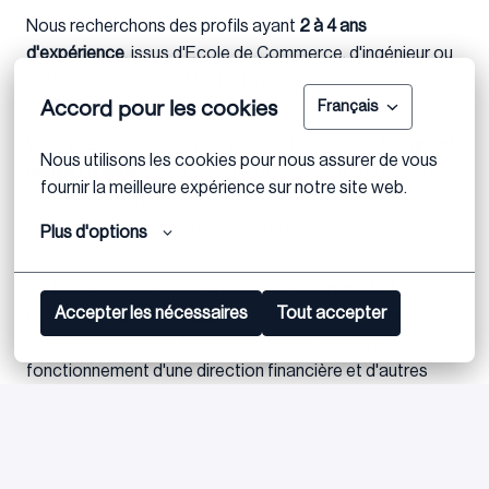
Nous recherchons des profils ayant
2 à 4 ans
d'expérience
, issus d'Ecole de Commerce, d'ingénieur ou
profils universitaires (Master Finance / CCA).
Accord pour les cookies
Français
Vous avez une expérience significative au sein d'un
grand
Nous utilisons les cookies pour nous assurer de vous 
cabinet d'audit
, et vous souhaitez passer à une activité de
fournir la meilleure expérience sur notre site web.
conseil où il sera possible de mettre à profit vos
connaissances de manière opérationnelle.
Plus d'options
Ou bien vous avez une expérience en
corporate /
Accepter les nécessaires
Tout accepter
contrôle de gestion industriel
et vous souhaitez enrichir
votre expérience en touchant d'autres problématiques du
fonctionnement d'une direction financière et d'autres
secteurs.
Vous êtes doté(e) de qualités relationnelles et analytiques