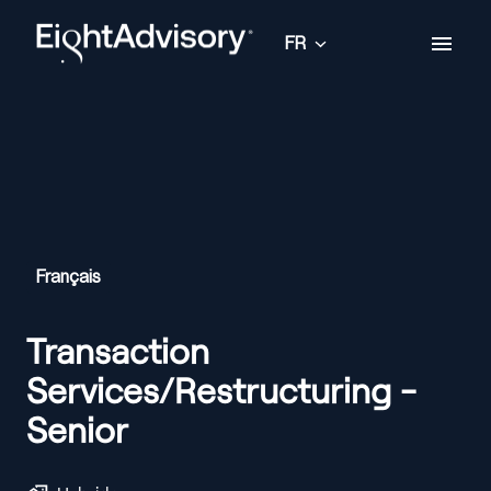
Aller
au
FR
Page d'accueil
contenu
Français
Transaction
Services/Restructuring -
Senior