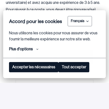
universitaire) et avez acquis une expérience de 3 à 5 ans.
Pour réussir à ce poste, vous devez être rigoureux(se),
disponible, avoir d’excellentes capacités d’analyse et de
Accord pour les cookies
Français
synthèse et appréciez travailler en équipe.
Vous maitrisez l’anglais à l’écrit et à l’oral et avez des
Nous utilisons les cookies pour nous assurer de vous 
notions d’une seconde langue étrangère.
fournir la meilleure expérience sur notre site web.
Plus d'options
Postuler
Accepter les nécessaires
Tout accepter
ou
Apply with Linkedin
indisponible
Mettre à jour les cookies