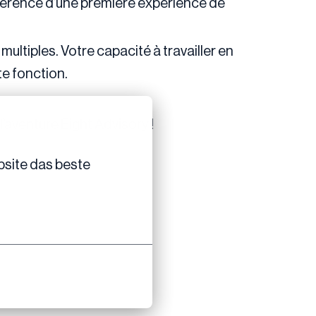
férence d’une première expérience de
ltiples. Votre capacité à travailler en
te fonction.
l’aventure Eight Advisory !
site das beste 