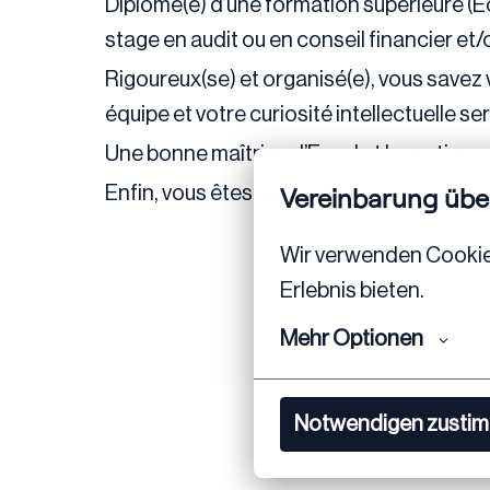
Diplômé(e) d’une formation supérieure (
stage en audit ou en conseil financier et/
Rigoureux(se) et organisé(e), vous savez 
équipe et votre curiosité intellectuelle s
Une bonne maîtrise d’Excel et la pratique 
Vereinbarung übe
Enfin, vous êtes particulièrement motivé(e
Wir verwenden Cookies,
Erlebnis bieten.
Mehr Optionen
Notwendigen zusti