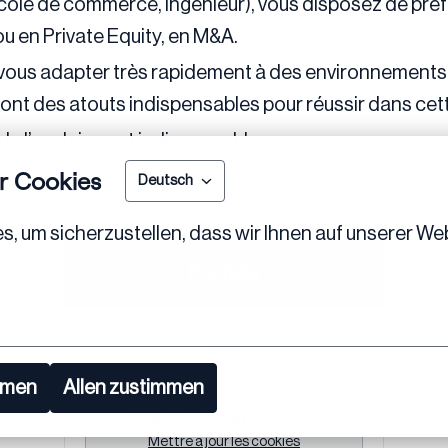
Ecole de commerce, Ingénieur), vous disposez de pré
ou en Private Equity, en M&A.
vous adapter très rapidement à des environnements mu
eront des atouts indispensables pour réussir dans cet
de l’anglais sont indispensables.
r Cookies
) à rejoindre les équipes et à participer pleinement à 
Deutsch
 um sicherzustellen, dass wir Ihnen auf unserer Web
Postuler
ou
mmen
Allen zustimmen
Apply with Linkedin
indisponible
Mettre à jour les cookies