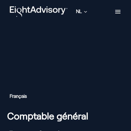
Overslaan
naar
NL
Homepagina
content
Français
Comptable général