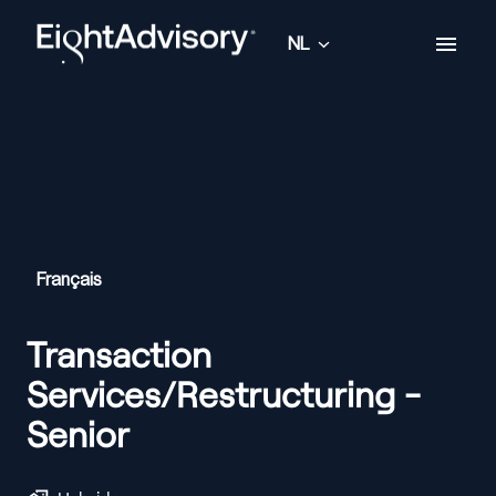
Overslaan
naar
NL
Homepagina
content
Français
Transaction
Services/Restructuring -
Senior