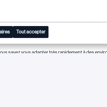
cole de commerce, Université ou Ingénieur), vous ave
e Big 4 ou équivalent, en industrie de préférence, ou 
aires
Tout accepter
, vous savez vous adapter très rapidement à des envi
llectuelle, vos capacités analytiques et rédactionnel
onnaissances comptables et la pratique de l’Anglais 