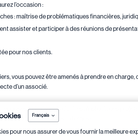
urez l’occasion :
ches : maîtrise de problématiques financières, juridi
ent assister et participer à des réunions de présent
utée pour nos clients.
ossiers, vous pouvez être amenés à prendre en charge
recte d’un associé.
 réponses à des appels d’offres ainsi qu’à des proje
ookies
Français
cipation à des événements externes).
ies pour nous assurer de vous fournir la meilleure exp