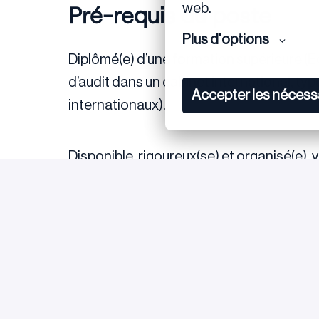
Pré-requis du poste
web.
Plus d'options
Diplômé(e) d’une formation supérieure (E
d’audit dans un cabinet international, typ
Accepter les nécess
internationaux).
Disponible, rigoureux(se) et organisé(e)
travailler en équipe, votre curiosité inte
réussir dans cette fonction.
Une bonne maîtrise d’Excel, de solides c